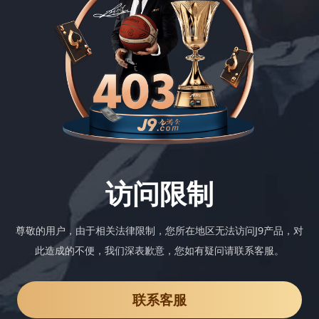
访问限制
尊敬的用户，由于相关法律限制，您所在地区无法访问J9产品，对
此造成的不便，我们深表歉意，您如有疑问请联系客服。
联系客服