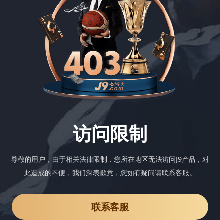
访问限制
尊敬的用户，由于相关法律限制，您所在地区无法访问J9产品，对
此造成的不便，我们深表歉意，您如有疑问请联系客服。
联系客服